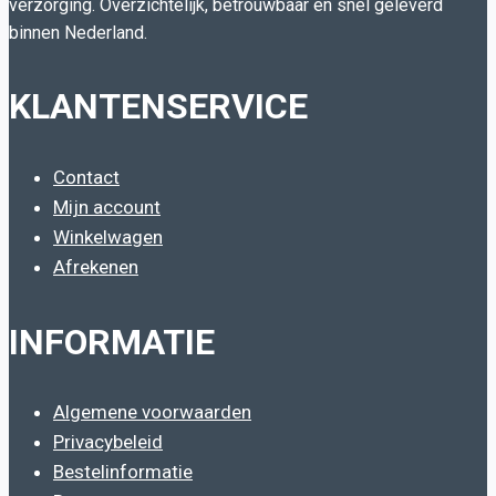
op
verzorging. Overzichtelijk, betrouwbaar en snel geleverd
binnen Nederland.
de
productpagina
KLANTENSERVICE
Contact
Mijn account
Winkelwagen
Afrekenen
INFORMATIE
Algemene voorwaarden
Privacybeleid
Bestelinformatie