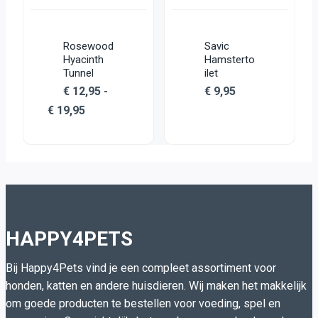
Rosewood
Savic
Hyacinth
Hamsterto
Tunnel
ilet
€
12,95
-
€
9,95
Prijsklasse:
€
19,95
€ 12,95
Dit
tot
product
€ 19,95
heeft
meerdere
variaties.
Deze
HAPPY4PETS
optie
kan
Bij Happy4Pets vind je een compleet assortiment voor
gekozen
honden, katten en andere huisdieren. Wij maken het makkelijk
worden
om goede producten te bestellen voor voeding, spel en