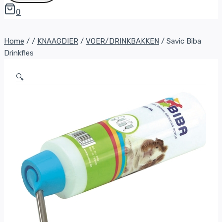
0
Home
/
/
KNAAGDIER
/
VOER/DRINKBAKKEN
/
Savic Biba
Drinkfles
🔍