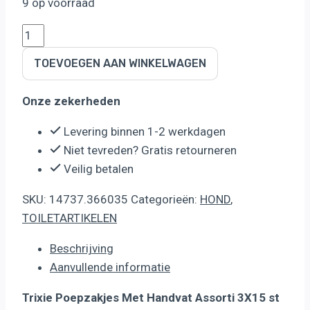
9 op voorraad
Trixie
Poepzakjes
TOEVOEGEN AAN WINKELWAGEN
Met
Handvat
Onze zekerheden
Assorti
aantal
Levering binnen 1-2 werkdagen
Niet tevreden? Gratis retourneren
Veilig betalen
SKU:
14737.366035
Categorieën:
HOND
,
TOILETARTIKELEN
Beschrijving
Aanvullende informatie
Trixie Poepzakjes Met Handvat Assorti 3X15 st