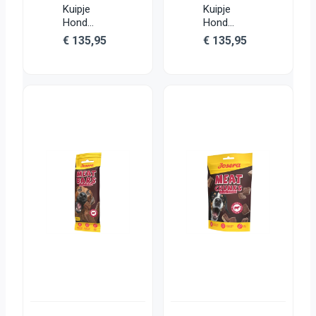
Kuipje
Kuipje
Hond
Hond
Kennelpac
Kennelpac
€
135,95
€
135,95
k Hert /
k Rund /
Gevogelte
Gevogelte