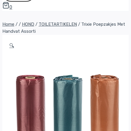
0
Home
/
/
HOND
/
TOILETARTIKELEN
/
Trixie Poepzakjes Met
Handvat Assorti
🔍