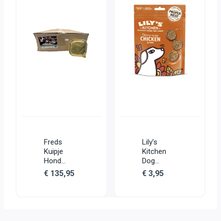
Freds
Lily’s
Kuipje
Kitchen
Hond
Dog
Kennelpac
Chomp-
€
135,95
€
3,95
k Rund /
Away
Gevogelte
Chicken
Bites