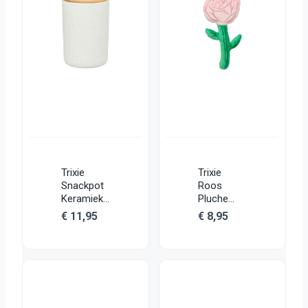
Trixie
Trixie
Snackpot
Roos
Keramiek
Pluche
Wit
Roze
€
11,95
€
8,95