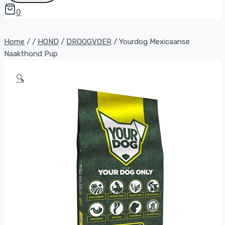
0
Home
/
/
HOND
/
DROOGVOER
/
Yourdog Mexicaanse
Naakthond Pup
🔍