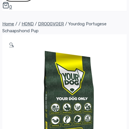
0
Home
/
/
HOND
/
DROOGVOER
/
Yourdog Portugese
Schaapshond Pup
🔍