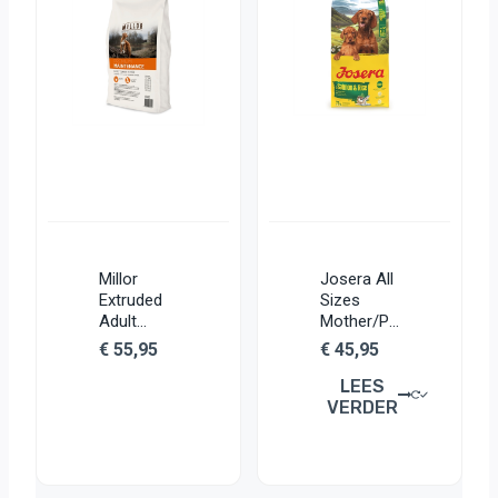
Millor
Josera All
Extruded
Sizes
Adult
Mother/Pu
Maintenan
ppy
€
55,95
€
45,95
ce Large
Salmon /
Breed
Rice
LEES
VERDER