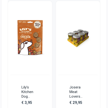
Lily’s
Josera
Kitchen
Meat
Dog
Lovers
Chomp-
Pure
€
3,95
€
29,95
Away
Multipack